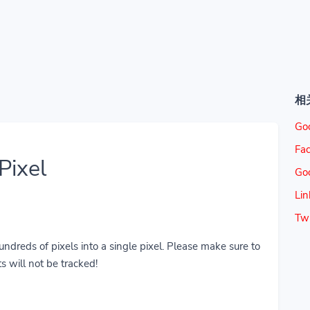
相
Go
Fac
Pixel
Go
Lin
Twi
reds of pixels into a single pixel. Please make sure to
s will not be tracked!