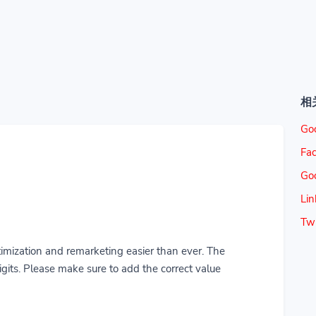
相
Go
Fac
Go
Lin
Twi
imization and remarketing easier than ever. The
gits. Please make sure to add the correct value