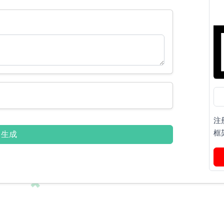
注
框
生成