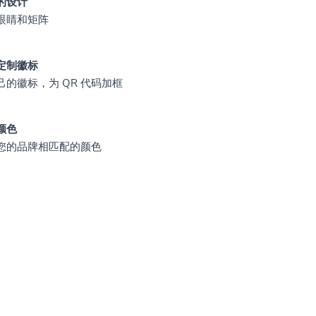
的设计
眼睛和矩阵
定制徽标
己的徽标，为 QR 代码加框
颜色
您的品牌相匹配的颜色