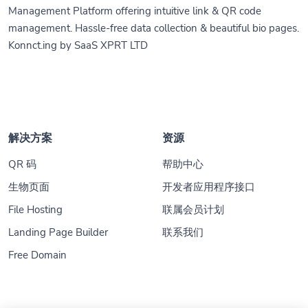
Management Platform offering intuitive link & QR code
management. Hassle-free data collection & beautiful bio pages.
Konnct.ing by SaaS XPRT LTD
解决方案
资源
QR 码
帮助中心
生物页面
开发者应用程序接口
File Hosting
联属会员计划
Landing Page Builder
联系我们
Free Domain