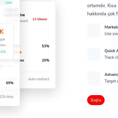
ortamdır. Kısa 
Live
Coğrafi
hakkında çok f
f
hedefleme
13 Ülkeler
Location-based
Markalı
redirects
K
Use you
que
tors
nited States
53%
Quick A
+6%
Track cl
nited Kingdom
20%
Advanc
1 Locations
Auto-redirect
Target 
69%
22h önce
Başla