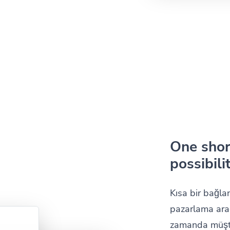
One short
possibilit
Kısa bir bağlan
pazarlama arac
zamanda müşter