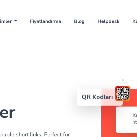
ümler
Fiyatlandırma
Blog
Helpdesk
K
QR Kodları
er
K
ht
ble short links. Perfect for