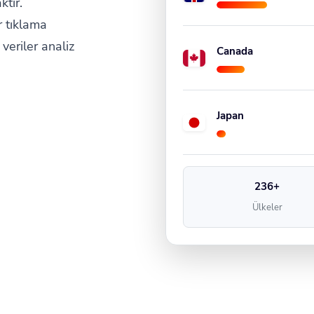
tır.
r tıklama
veriler analiz
Canada
Japan
236+
Ülkeler