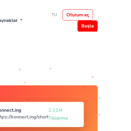
Oturum aç
TU
aynaklar
Başla
onnect.ing
2.11M
tps://konnect.ing/short
Tıklanma