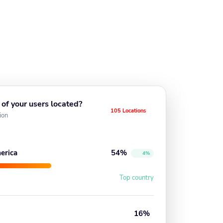
of your users located?
105 Locations
ion
erica
54%
4%
Top country
16%