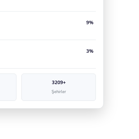
9%
3%
3209+
Şehirler