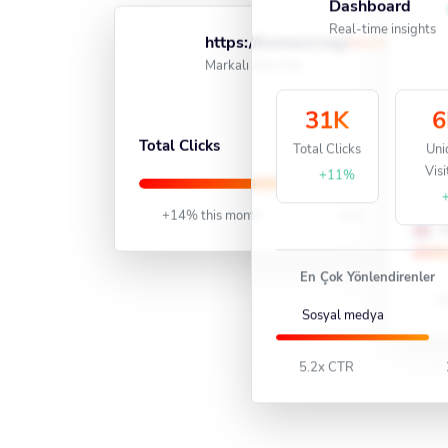
Dashboard
Real-time insights
https://konnect.ing/
short
Akti
Markalı Alan Adı
31K
6
869K
Total Clicks
Total Clicks
Uni
Visi
U
+11%
+14% this month
Live
U
En Çok Yönlendirenler
16
Sosyal medya
5.2x CTR