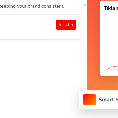
keeping your brand consistent.
Tıkl
kısaltın
Smart S