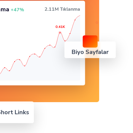
anma
2.11M Tıklanma
+47%
0.41K
Biyo Sayfalar
hort Links