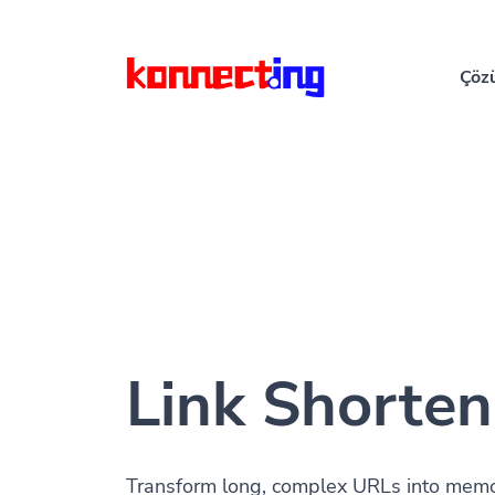
Çöz
Link Shorten
Transform long, complex URLs into memora