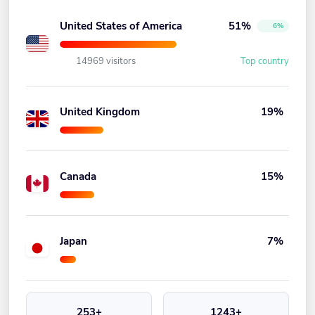
United States of America
51%
6%
14969 visitors
Top country
United Kingdom
19%
Canada
15%
Japan
7%
253+
1243+