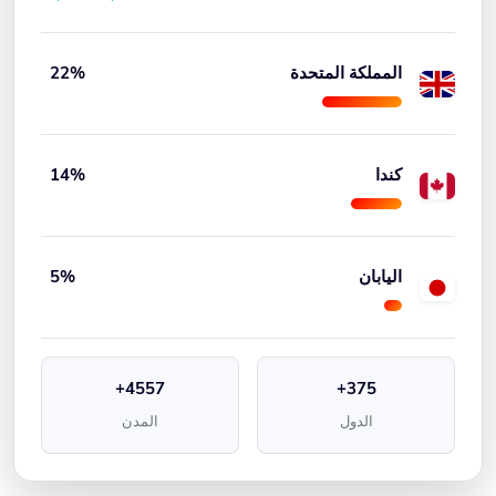
المملكة المتحدة
22%
كندا
14%
اليابان
5%
4557+
375+
الدول
المدن