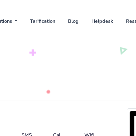
utions
Tarification
Blog
Helpdesk
Res
l
SMS
Call
Wifi