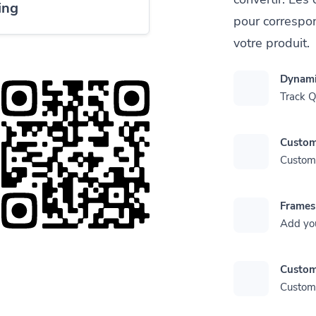
ing
pour correspon
votre produit.
Dynami
Track 
Custom
Customi
Frames
Add yo
Custom
Customi