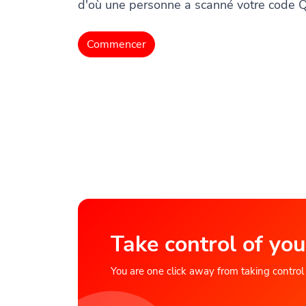
d'où une personne a scanné votre code 
Commencer
Take control of you
You are one click away from taking control of