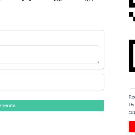
Reg
Dy
enerate
cus