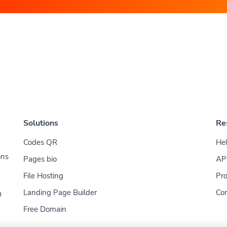
Solutions
Re
Codes QR
Hel
ons
Pages bio
AP
File Hosting
Pro
Landing Page Builder
Con
D
Free Domain