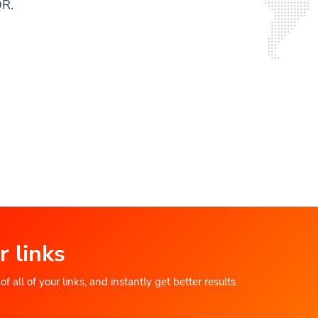
QR.
r links
 all of your links, and instantly get better results.