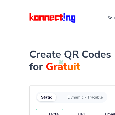
Sol
Create QR Codes
for
Gratuit
Static
Dynamic - Traçable
Texte
URL
Emai