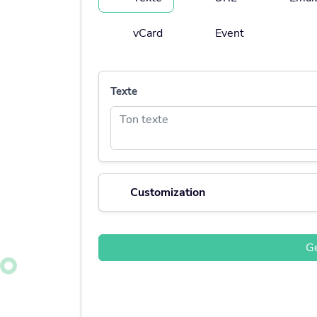
vCard
Event
Texte
Customization
G