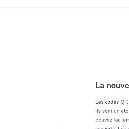
La nouve
Les codes QR s
Ils sont un at
pouvez facilem
convertir. Les