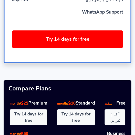
WhatsApp Support
Try 14 days for free
Compare Plans
Free
مفت
Standard
Premium
$25
$10
/month
/month
آغاز
Try 14 days for
Try 14 days for
کریں
free
free
Business
$50
/month