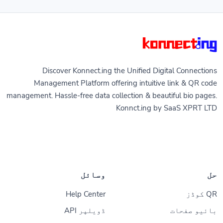
Discover Konnect.ing the Unified Digital Connections
Management Platform offering intuitive link & QR code
management. Hassle-free data collection & beautiful bio pages.
Konnct.ing by SaaS XPRT LTD
حل
وسائل
QR کوڈز
Help Center
بائیو صفحات
ڈویلپر API