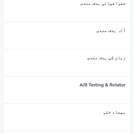
جغرافیائی ہدف مندی
آلہ ہدف مندی
زبان کی ہدف مندی
A/B Testing & Rotator
میعاد ختم