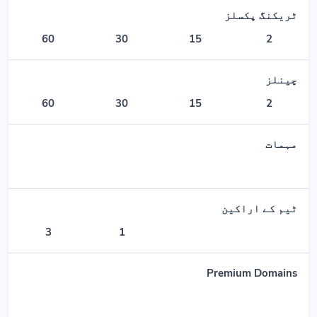
ٹریکنگ پکسلز
60
30
15
2
چینلز
60
30
15
2
مہمات
ٹیم کے اراکین
3
1
Premium Domains