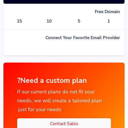
Free Domain
15
10
5
1
Connect Your Favorite Email Provider
Need a custom plan?
If our current plans do not fit your
needs, we will create a tailored plan
just for your needs.
Contact Sales