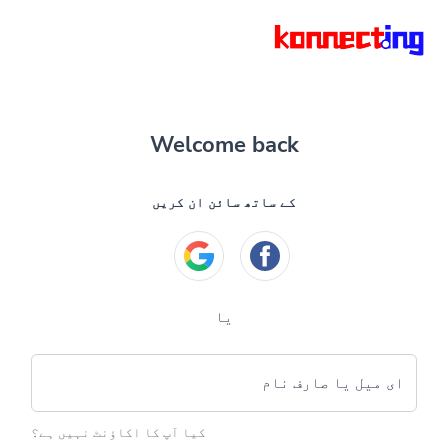
Welcome back
کے ساتھ سائن ان کریں
یا
ای میل یا صارف نام
کیا آپ کا اکاؤنٹ نہیں ہے؟