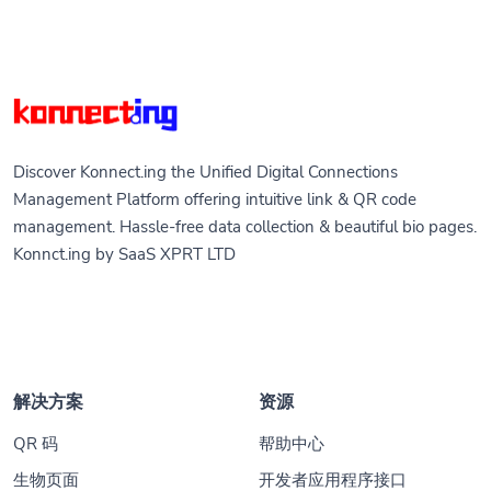
Discover Konnect.ing the Unified Digital Connections
Management Platform offering intuitive link & QR code
management. Hassle-free data collection & beautiful bio pages.
Konnct.ing by SaaS XPRT LTD
解决方案
资源
QR 码
帮助中心
生物页面
开发者应用程序接口