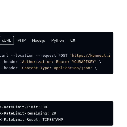
cURL
PHP
Node.js
Python
C#
curl --location --request POST 
'https://konnect.ing/api/
--header 
'Authorization: Bearer YOURAPIKEY'
 \

--header 
'Content-Type: application/json'
 \ 
X-RateLimit-Limit: 30
X-RateLimit-Remaining: 29
X-RateLimit-Reset: TIMESTAMP