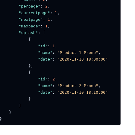
"perpage"
:
2
,
"currentpage"
:
1
,
"nextpage"
:
1
,
"maxpage"
:
1
,
"splash"
:
[
{
"id"
:
1
,
"name"
:
"Product 1 Promo"
,
"date"
:
"2020-11-10 18:00:00"
}
,
{
"id"
:
2
,
"name"
:
"Product 2 Promo"
,
"date"
:
"2020-11-10 18:10:00"
}
]
}
}