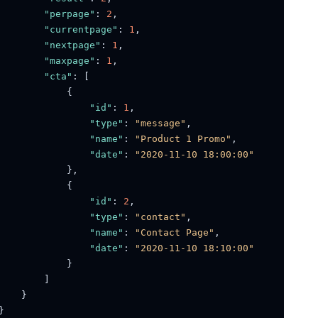
"perpage"
:
2
,
"currentpage"
:
1
,
"nextpage"
:
1
,
"maxpage"
:
1
,
"cta"
:
[
{
"id"
:
1
,
"type"
:
"message"
,
"name"
:
"Product 1 Promo"
,
"date"
:
"2020-11-10 18:00:00"
}
,
{
"id"
:
2
,
"type"
:
"contact"
,
"name"
:
"Contact Page"
,
"date"
:
"2020-11-10 18:10:00"
}
]
}
}