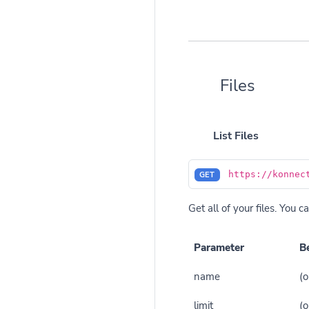
Files
List Files
https://konnec
GET
Get all of your files. You 
Parameter
B
name
(o
limit
(o