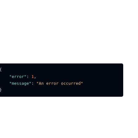
{
"error"
:
1
,
"message"
:
"An error occurred"
}