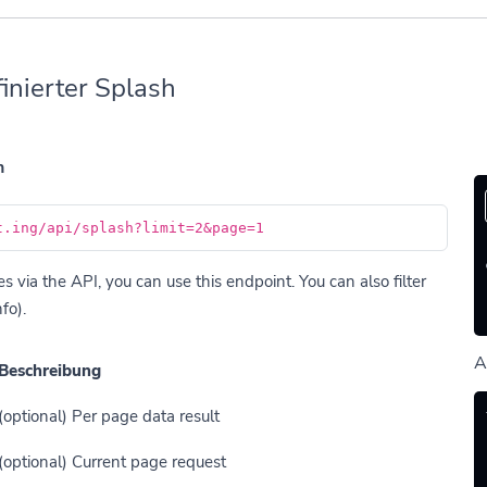
inierter Splash
h
t.ing/api/splash?limit=2&page=1
 via the API, you can use this endpoint. You can also filter
fo).
A
Beschreibung
(optional) Per page data result
(optional) Current page request