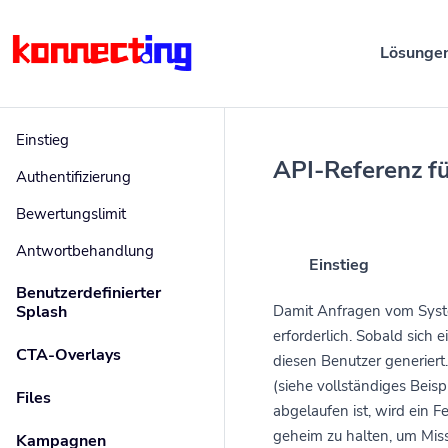
Lösunge
Einstieg
API-Referenz fü
Authentifizierung
Bewertungslimit
Antwortbehandlung
Einstieg
Benutzerdefinierter
Splash
Damit Anfragen vom Syste
erforderlich. Sobald sich e
CTA-Overlays
diesen Benutzer generier
(siehe vollständiges Beis
Files
abgelaufen ist, wird ein F
geheim zu halten, um Mis
Kampagnen