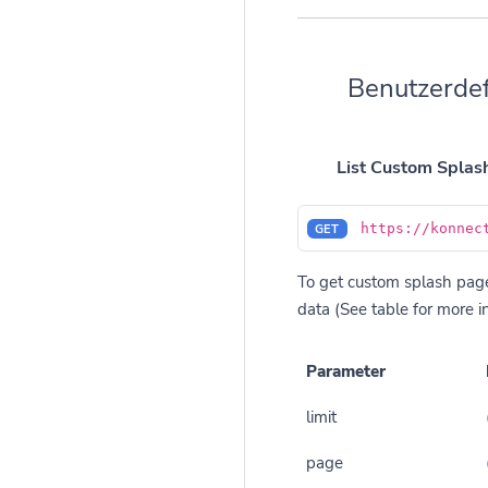
Benutzerdef
List Custom Splas
https://konnec
GET
To get custom splash pages
data (See table for more in
Parameter
limit
page