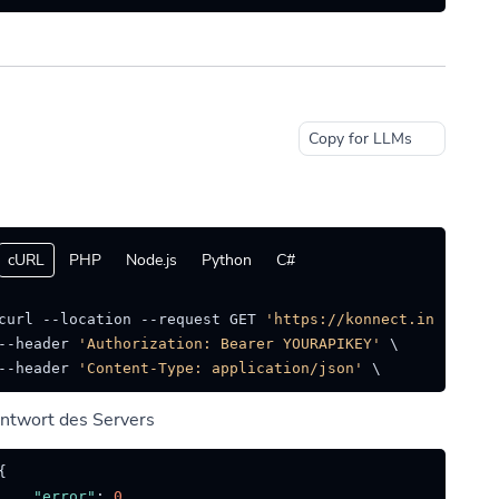
Copy for LLMs
cURL
PHP
Node.js
Python
C#
curl --location --request GET 
'https://konnect.ing/api/f
--header 
'Authorization: Bearer YOURAPIKEY'
 \

--header 
'Content-Type: application/json'
ntwort des Servers
{
"error"
:
0
,