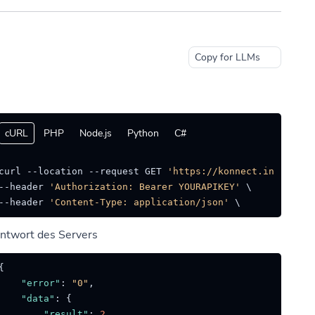
Copy for LLMs
cURL
PHP
Node.js
Python
C#
curl --location --request GET 
'https://konnect.ing/api/s
--header 
'Authorization: Bearer YOURAPIKEY'
 \

--header 
'Content-Type: application/json'
ntwort des Servers
{
"error"
:
"0"
,
"data"
:
{
"result"
:
2
,