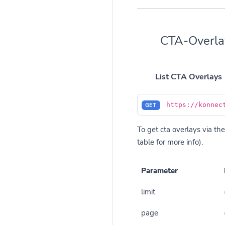
CTA-Overla
List CTA Overlays
https://konnec
GET
To get cta overlays via the
table for more info).
Parameter
limit
page