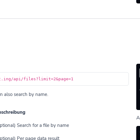
t.ing/api/files?limit=2&page=1
can also search by name.
eschreibung
A
ptional) Search for a file by name
ptional) Per page data result